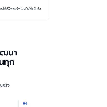
นำไปใช้งานจริง โดยทีมโปรดักชัน
ัฒนา
ในทุก
านจริง
04